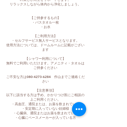
リラックスしながら体内から浄化しましょう。
【ご持参するもの】
・バスタオル一枚
・お水
【ご利用方法】
・セルフサービス無人サービスとなります。
使用方法については、ドームルームに記載がござい
ます
【シャワー利用について】
無料でご利用いただけます。アメニティ・タオルは
ご持参ください
ご不安な方は080-4273-6284 作山までご連絡くだ
さい
【注意事項】
以下に該当する方は予め、かかりつけ医にご相談の
上ご利用ください。
・高血圧、通院または、お薬を飲まれている
・安定期に入っていない妊婦様
・心臓病、通院またはお薬を飲まれている
・心臓にペースメーカーが入っている方