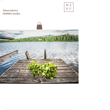
ME
NU
Tokunoshima
OHANA Studio