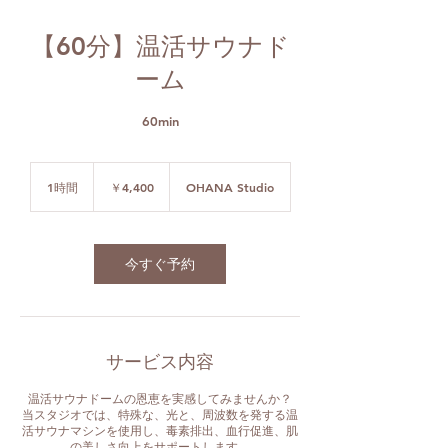
【60分】温活サウナド
ーム
60min
4,400
円
1時間
1
￥4,400
OHANA Studio
時
今すぐ予約
サービス内容
温活サウナドームの恩恵を実感してみませんか？
当スタジオでは、特殊な、光と、周波数を発する温
活サウナマシンを使用し、毒素排出、血行促進、肌
の美しさ向上をサポートします。