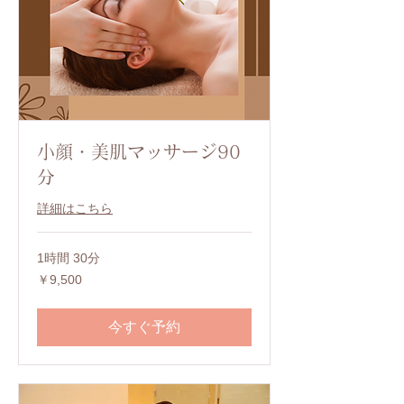
小顔・美肌マッサージ90
分
詳細はこちら
1時間 30分
9,500
￥9,500
円
今すぐ予約