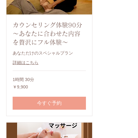
カウンセリング体験90分
～あなたに合わせた内容
を贅沢にフル体験～
あなただけのスペシャルプラン
詳細はこちら
1時間 30分
9,900
￥9,900
円
今すぐ予約