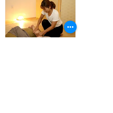
カウンセリング体験120
分～あなたに合わせた内
容を贅沢にフル体験～
カウンセリング＆体験【カッピング・
ドーム・パーソナルレッスン】
詳細はこちら
2時間
15,000
￥15,000
円