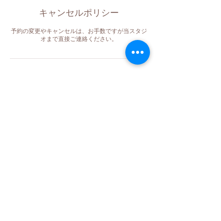
キャンセルポリシー
予約の変更やキャンセルは、お手数ですが当スタジ
オまで直接ご連絡ください。
連絡先
Japan, 鹿児島県大島郡徳之島町亀津
7182
080-4273-6284
support@ohana-studio.org
Tokunoshima, Kagoshima, Japan
080-4273-6284
support@ohana-studio.org
Tokunoshima