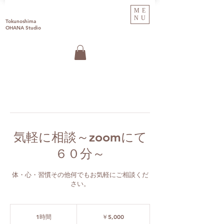
ME
NU
Tokunoshima
OHANA Studio
気軽に相談～zoomにて
６０分～
体・心・習慣その他何でもお気軽にご相談くだ
さい。
5,000
円
1時間
1
￥5,000