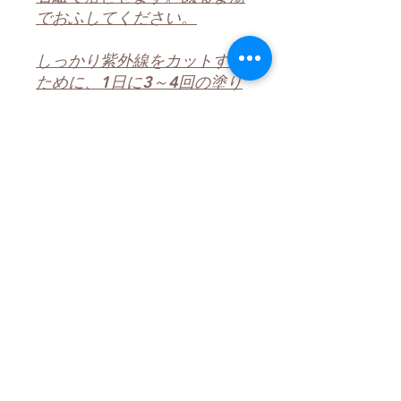
でおふしてください。
しっかり紫外線をカットする
ために、1日に3～4回の塗り
直しをお勧めします
商品情報
商品の詳細を入力してください。サイ
返品・返金ポリシー
ズ、素材、取扱説明に加え、商品の特
徴やおすすめのポイントなどを説明し
ましょう。
返品・返金ポリシーを入力してくださ
商品の配送について
い。顧客が商品に満足しなかった場合
や、不備があった場合に行う手続きの
手順などを説明しましょう。内容を明
配送地域、料金、所要時間、梱包な
確にすることで顧客からの信頼を獲得
ど、商品の配送に関する情報を入力し
し、安心して商品を購入していただけ
てください。配送情報を明確にするこ