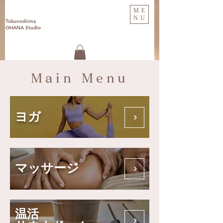
ME
NU
Tokunoshima
OHANA Studio
Main Menu
​ヨガ
マッサージ
温活