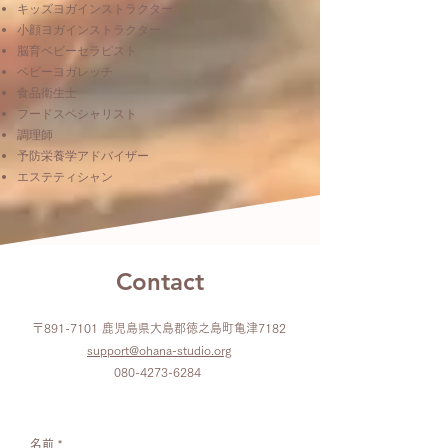
キッズヨガインストラクター
小顔ヨガインストラクター
脳育ベビーセラピスト
ベビーヨガレッチ
食品衛生士
フードスペシャリスト
調理師
予防栄養学アドバイザー
エステティシャン
Contact
〒891-7101 鹿児島県大島郡徳之島町亀津7182
support@ohana-studio.org
080-4273-6284
名前