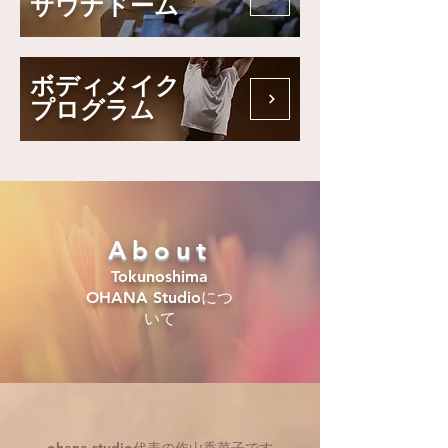
サウナドーム
ボディメイク
プログラム
About
Tokunoshima
OHANA Studioにつ
いて
ohana studio代表の作山香菜子です