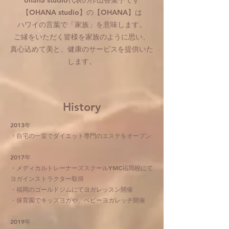
【OHANA studio】の【OHANA】は
ハワイの言葉で「家族」を意味します。
ご縁をいただく皆様を家族のように思い、
真心込めて美と、健康のサービスを提供いた
します。
​History
2013年
・自宅の一室でダイエット専門のエステをオープン
2017年
・メディカルトレーナーズスクールYMC福岡校にて
ヨガインストラクター取得
・福岡のゴールドジムにてヨガレッスン開催
・保育園でキッズヨガや、ベビーヨガレッチ開催
2019年