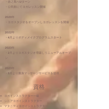
・徳之島へUターン
・公民館にてヨガレッスン開催
2020年
・ヨガスタジオをオープンしヨガレッスンを開催
2022年
・4月よりボディメイクプログラムスタート
2023年
・2月よりヨガスタジオ増築しリニューアルオープ
ン
2023年
・5月より痩身マッサージサービスを提供
資格
ヨガインストラクター一級
シニアヨガインストラクター
マタニティヨガインストラクター