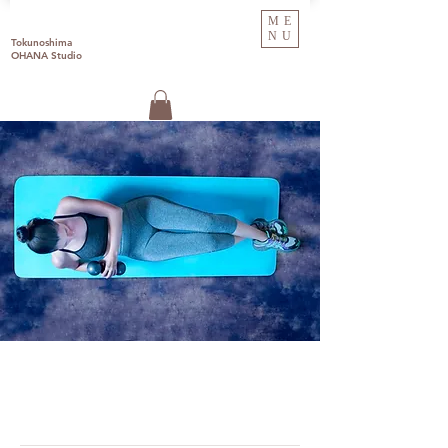
ME
NU
Tokunoshima
OHANA Studio